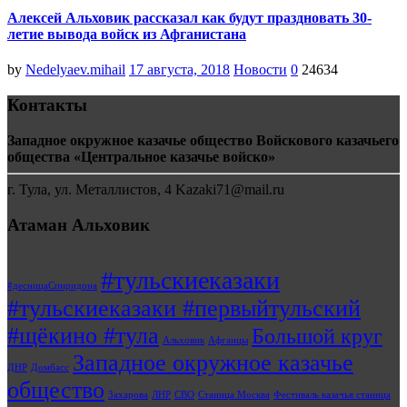
Алексей Альховик рассказал как будут праздновать 30-
летие вывода войск из Афганистана
by
Nedelyaev.mihail
17 августа, 2018
Новости
0
24634
Контакты
Западное окружное казачье общество Войскового казачьего
общества «Центральное казачье войско»
г. Тула, ул. Металлистов, 4 Kazaki71@mail.ru
Атаман Альховик
#тульскиеказаки
#десницаСпиридона
#тульскиеказаки #первыйтульский
#щёкино #тула
Большой круг
Альховик
Афганцы
Западное окружное казачье
ДНР
Домбасс
общество
Захарова
ЛНР
СВО
Станица Москва
Фестиваль казачья станица