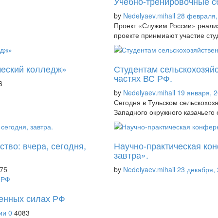
Учебно-тренировочные с
by
Nedelyaev.mihail
28 февраля,
Проект «Служим России» реализ
проекте принмиают участие ст
ческий колледж»
Студентам сельскохозяйс
частях ВС РФ.
6
by
Nedelyaev.mihail
19 января, 
Сегодня в Тульском сельскохоз
Западного окружного казачьег
тво: вчера, сегодня,
Научно-практическая кон
завтра».
75
by
Nedelyaev.mihail
23 декабря,
женных силах РФ
ии
0
4083