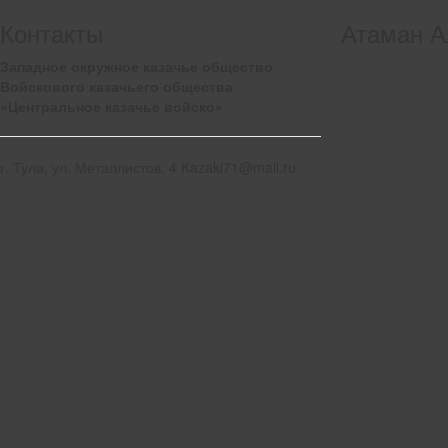
Контакты
Атаман А
Западное окружное казачье общество
Войскового казачьего общества
«Центральное казачье войско»
г. Тула, ул. Металлистов, 4 Kazaki71@mail.ru