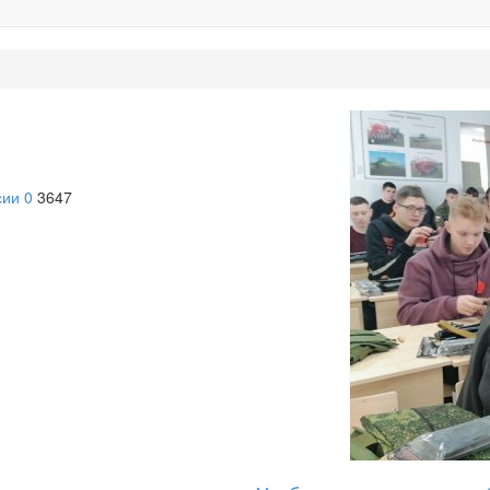
!
сии
0
3647