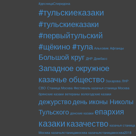
#десницаСпиридона
#тульскиеказаки
#тульскиеказаки
#первыйтульский
#щёкино #тула
Альховик
Афганцы
Большой круг
ДНР
Домбасс
Западное окружное
казачье общество
Захарова
ЛНР
СВО
Станица Москва
Фестиваль казачья станица Москва
брянские казаки
ветераны
вологодские казаки
дежурство
день иконы Николы
епархия
Тульского
донские казаки
казаки
казачество
казачья станица
Москва
казачьястаницамосква
казачьястаницамосква2018