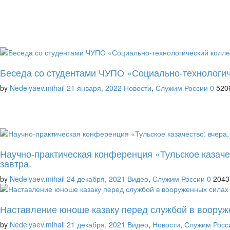
Беседа со студентами ЧУПО «Социально-технологи
by
Nedelyaev.mihail
21 января, 2022
Новости
,
Служим России
0
520
Научно-практическая конференция «Тульское казачес
завтра.
by
Nedelyaev.mihail
24 декабря, 2021
Видео
,
Служим России
0
2043
Наставление юноше казаку перед службой в воору
by
Nedelyaev.mihail
21 декабря, 2021
Видео
,
Новости
,
Служим Росс