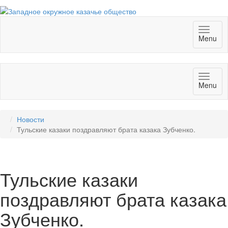
Toggl
Menu
naviga
Toggl
Menu
naviga
Новости
Тульские казаки поздравляют брата казака Зубченко.
Тульские казаки
поздравляют брата казака
Зубченко.