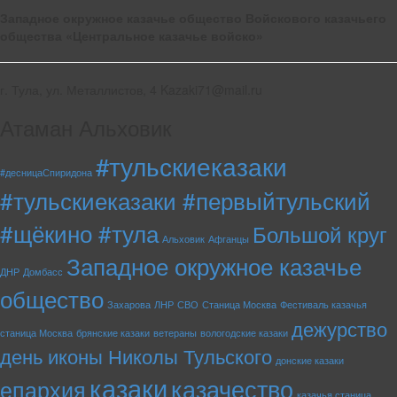
Западное окружное казачье общество Войскового казачьего
общества «Центральное казачье войско»
г. Тула, ул. Металлистов, 4 Kazaki71@mail.ru
Атаман Альховик
#тульскиеказаки
#десницаСпиридона
#тульскиеказаки #первыйтульский
#щёкино #тула
Большой круг
Альховик
Афганцы
Западное окружное казачье
ДНР
Домбасс
общество
Захарова
ЛНР
СВО
Станица Москва
Фестиваль казачья
дежурство
станица Москва
брянские казаки
ветераны
вологодские казаки
день иконы Николы Тульского
донские казаки
казаки
казачество
епархия
казачья станица