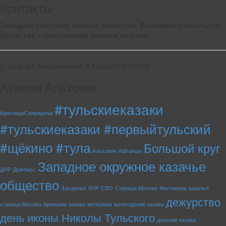
Контакты
Западное окружное казачье общество Войскового казачьего
общества «Центральное казачье войско»
г. Тула, ул. Металлистов, 4 Kazaki71@mail.ru
Атаман Альховик
#тульскиеказаки
#десницаСпиридона
#тульскиеказаки #первыйтульский
#щёкино #тула
Большой круг
Альховик
Афганцы
Западное окружное казачье
ДНР
Домбасс
общество
Захарова
ЛНР
СВО
Станица Москва
Фестиваль казачья
дежурство
станица Москва
брянские казаки
ветераны
вологодские казаки
день иконы Николы Тульского
донские казаки