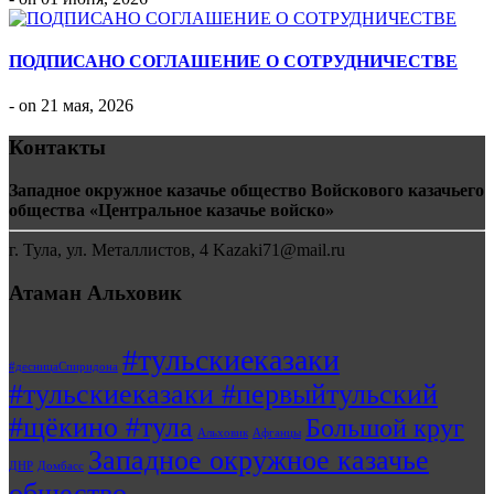
ПОДПИСАНО СОГЛАШЕНИЕ О СОТРУДНИЧЕСТВЕ
- on 21 мая, 2026
Контакты
Западное окружное казачье общество Войскового казачьего
общества «Центральное казачье войско»
г. Тула, ул. Металлистов, 4 Kazaki71@mail.ru
Атаман Альховик
#тульскиеказаки
#десницаСпиридона
#тульскиеказаки #первыйтульский
#щёкино #тула
Большой круг
Альховик
Афганцы
Западное окружное казачье
ДНР
Домбасс
общество