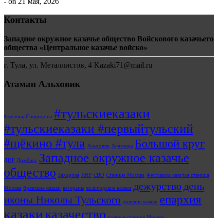
- on 21 мая, 2026
Контакты
Западное окружное казачье общество Войскового казачьего
общества «Центральное казачье войско»
г. Тула, ул. Металлистов, 4 Kazaki71@mail.ru
Атаман Альховик
#тульскиеказаки
#десницаСпиридона
#тульскиеказаки #первыйтульский
#щёкино #тула
Большой круг
Альховик
Афганцы
Западное окружное казачье
ДНР
Домбасс
общество
Захарова
ЛНР
СВО
Станица Москва
Фестиваль казачья станица
дежурство
день
Москва
брянские казаки
ветераны
вологодские казаки
епархия
иконы Николы Тульского
донские казаки
казаки
казачество
казачья станица Москва