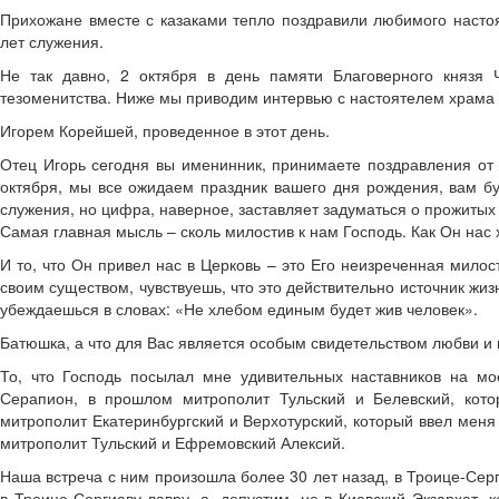
Прихожане вместе с казаками тепло поздравили любимого насто
лет служения.
Не так давно, 2 октября в день памяти Благоверного князя 
тезоменитства. Ниже мы приводим интервью с настоятелем храма
Игорем Корейшей, проведенное в этот день.
Отец Игорь сегодня вы именинник, принимаете поздравления от 
октября, мы все ожидаем праздник вашего дня рождения, вам бу
служения, но цифра, наверное, заставляет задуматься о прожитых
Самая главная мысль – сколь милостив к нам Господь. Как Он нас х
И то, что Он привел нас в Церковь – это Его неизреченная милос
своим существом, чувствуешь, что это действительно источник ж
убеждаешься в словах: «Не хлебом единым будет жив человек».
Батюшка, а что для Вас является особым свидетельством любви и
То, что Господь посылал мне удивительных наставников на мо
Серапион, в прошлом митрополит Тульский и Белевский, кот
митрополит Екатеринбургский и Верхотурский, который ввел меня
митрополит Тульский и Ефремовский Алексий.
Наша встреча с ним произошла более 30 лет назад, в Троице-Сер
в Троице-Сергиеву лавру, а, допустим, не в Киевский Экзархат,