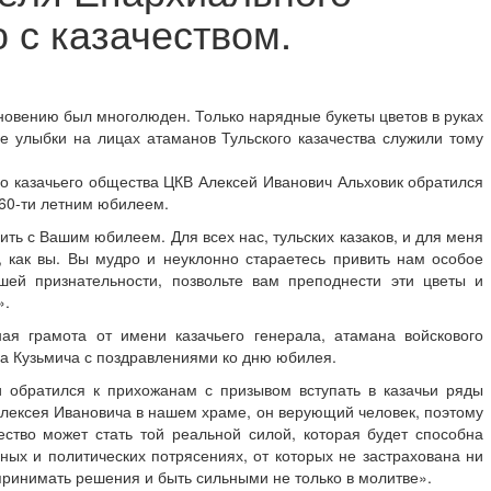
 с казачеством.
кновению был многолюден. Только нарядные букеты цветов в руках
е улыбки на лицах атаманов Тульского казачества служили тому
го казачьего общества ЦКВ Алексей Иванович Альховик обратился
 60-ти летним юбилеем.
ить с Вашим юбилеем. Для всех нас, тульских казаков, и для меня
, как вы. Вы мудро и неуклонно стараетесь привить нам особое
шей признательности, позвольте вам преподнести эти цветы и
».
ая грамота от имени казачьего генерала, атамана войскового
а Кузьмича с поздравлениями ко дню юбилея.
и обратился к прихожанам с призывом вступать в казачьи ряды
 Алексея Ивановича в нашем храме, он верующий человек, поэтому
ество может стать той реальной силой, которая будет способна
ых и политических потрясениях, от которых не застрахована ни
принимать решения и быть сильными не только в молитве».