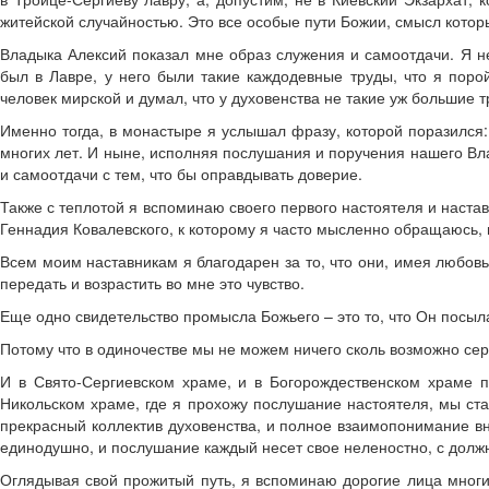
житейской случайностью. Это все особые пути Божии, смысл котор
Владыка Алексий показал мне образ служения и самоотдачи. Я н
был в Лавре, у него были такие каждодевные труды, что я поро
человек мирской и думал, что у духовенства не такие уж большие 
Именно тогда, в монастыре я услышал фразу, которой поразился
многих лет. И ныне, исполняя послушания и поручения нашего В
и самоотдачи с тем, что бы оправдывать доверие.
Также с теплотой я вспоминаю своего первого настоятеля и наст
Геннадия Ковалевского, к которому я часто мысленно обращаюсь, 
Всем моим наставникам я благодарен за то, что они, имея любовь
передать и возрастить во мне это чувство.
Еще одно свидетельство промысла Божьего – это то, что Он посыл
Потому что в одиночестве мы не можем ничего сколь возможно сер
И в Свято-Сергиевском храме, и в Богорождественском храме п
Никольском храме, где я прохожу послушание настоятеля, мы ст
прекрасный коллектив духовенства, и полное взаимопонимание 
единодушно, и послушание каждый несет свое неленостно, с дол
Оглядывая свой прожитый путь, я вспоминаю дорогие лица многи