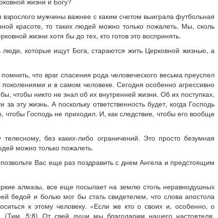
рковной жизни и Богу?
ля взрослого мужчины важнее с каким счетом выиграла футбольная
инной красоте, то таких людей можно только пожалеть. Мы, сколь
ковной жизни хотя бы до тех, кто готов это воспринять.
ть люди, которые ищут Бога, стараются жить Церковной жизнью, а
 помнить, что враг спасения рода человеческого весьма преуспел
 с поколениями и в самом человеке. Сегодня особенно агрессивно
бы, чтобы никто не знал об их внутренней жизни. Об их поступках,
 за эту жизнь. А поскольку ответственность будет, когда Господь
, чтобы Господь не приходил. И, как следствие, чтобы его вообще
 телесному, без каких-либо ограничений. Это просто безумная
людей можно только пожалеть.
и позвольте Вас еще раз поздравить с днем Ангела и предстоящим
к яркие алмазы, все еще посылает на землю столь неравнодушных
оей бедой и болью мог бы стать свидетелем, что слова апостола
ситься к этому человеку. «Если же кто о своих и, особенно, о
. (Тим. 5:8) От свей души мы благодарим нашего настоятеля,