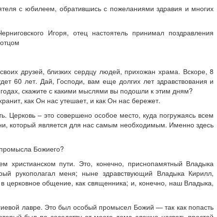
ятеля с юбилеем, обратившись с пожеланиями здравия и многих
Черниговского Игоря, отец настоятель принимал поздравления
 отцом
своих друзей, близких сердцу людей, прихожан храма. Вскоре, 8
дет 60 лет. Дай, Господи, вам еще долгих лет здравствования и
 годах, скажите с какими мыслями вы подошли к этим дням?
ранит, как Он нас утешает, и как Он нас бережет.
ть. Церковь – это совершено особое место, куда погружаясь всем
изни, который является для нас самым необходимым. Именно здесь
 промысла Божиего?
ем христианском пути. Это, конечно, приснопамятный Владыка
орый рукополагал меня; ныне здравствующий Владыка Кирилл,
 в церковное общение, как священника; и, конечно, наш Владыка,
гиевой лавре. Это был особый промысел Божий — так как попасть
 который был по соседству от моего дома сложно назвать простой