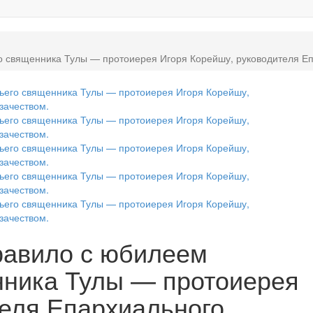
го священника Тулы — протоиерея Игоря Корейшу, руководителя Еп
равило с юбилеем
нника Тулы — протоиерея
теля Епархиального