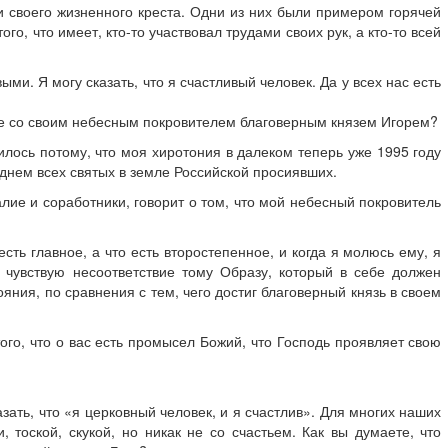
и своего жизненного креста. Одни из них были примером горячей
го, что имеет, кто-то участвовал трудами своих рук, а кто-то всей
ми. Я могу сказать, что я счастливый человек. Да у всех нас есть
ние со своим небесным покровителем благоверным князем Игорем?
лось потому, что моя хиротония в далеком теперь уже 1995 году
днем всех святых в земле Российской просиявших.
лие и соработники, говорит о том, что мой небесный покровитель
сть главное, а что есть второстепенное, и когда я молюсь ему, я
а чувствую несоответствие тому Образу, который в себе должен
яния, по сравнения с тем, чего достиг благоверный князь в своем
того, что о вас есть промысел Божий, что Господь проявляет свою
зать, что «я церковный человек, и я счастлив». Для многих наших
 тоской, скукой, но никак не со счастьем. Как вы думаете, что