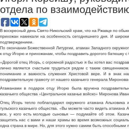
отдела по взаимодействию
В воскресный день Свято-Никольский храм, что на Ржавце по обы
прихожан намекали на особенность сегодняшнего дня. И широки
подтверждением.
По окончании Божественной Литургии, атаман Западного окружно
к отцу Игорю и прихожанам, чтобы поздравить дорогого батюшку с
«Дорогой отец Игорь, с огромной радостью я бы хотел вас поздрав
лично является счастьем трудиться рядом с таким священником
понимание и важность служения Христовой вере. И в знак на
поздравительную грамоту от нашего казачьего генерала Миронова
Атаманами в подарок отцу Игорю была вручена поздравительн
казачьего общества «Центральное казачье войско» Миронова Иван
Отец Игорь тепло поблагодарил окружного атамана Альховика 
тульского казачьего общества. «Вы можете часто видеть атамана
все, у кого есть молодые сыновья — подумайте об этом. Казач
защитить нас с вами и наши храмы во время возможных социальн
одна страна в мире. Но, для этого нужно самим быть способными 