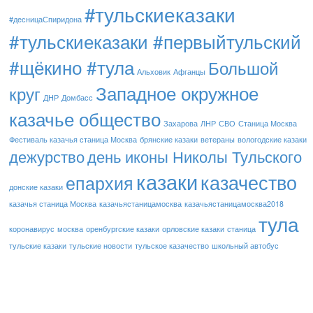
#тульскиеказаки
#десницаСпиридона
#тульскиеказаки #первыйтульский
#щёкино #тула
Большой
Альховик
Афганцы
Западное окружное
круг
ДНР
Домбасс
казачье общество
Захарова
ЛНР
СВО
Станица Москва
Фестиваль казачья станица Москва
брянские казаки
ветераны
вологодские казаки
дежурство
день иконы Николы Тульского
казаки
казачество
епархия
донские казаки
казачья станица Москва
казачьястаницамосква
казачьястаницамосква2018
тула
коронавирус
москва
оренбургские казаки
орловские казаки
станица
тульские казаки
тульские новости
тульское казачество
школьный автобус