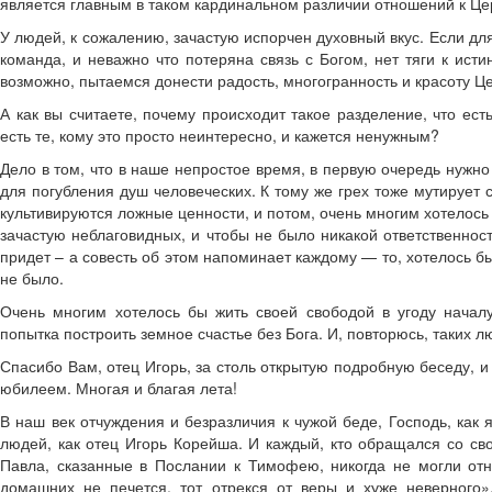
является главным в таком кардинальном различии отношений к Це
У людей, к сожалению, зачастую испорчен духовный вкус. Если д
команда, и неважно что потеряна связь с Богом, нет тяги к ист
возможно, пытаемся донести радость, многогранность и красоту Цер
А как вы считаете, почему происходит такое разделение, что ес
есть те, кому это просто неинтересно, и кажется ненужным?
Дело в том, что в наше непростое время, в первую очередь нужно
для погубления душ человеческих. К тому же грех тоже мутирует
культивируются ложные ценности, и потом, очень многим хотелось 
зачастую неблаговидных, и чтобы не было никакой ответственности
придет – а совесть об этом напоминает каждому — то, хотелось бы
не было.
Очень многим хотелось бы жить своей свободой в угоду началу
попытка построить земное счастье без Бога. И, повторюсь, таких 
Спасибо Вам, отец Игорь, за столь открытую подробную беседу, 
юбилеем. Многая и благая лета!
В наш век отчуждения и безразличия к чужой беде, Господь, ка
людей, как отец Игорь Корейша. И каждый, кто обращался со св
Павла, сказанные в Послании к Тимофею, никогда не могли отно
домашних не печется, тот отрекся от веры и хуже неверного»