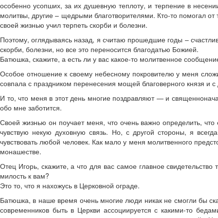
особенно усопших, за их душевную теплоту, и терпение в несени
молитвы, другие – щедрыми благотворителями. Кто-то помогал от то
своей жизнью учил терпеть скорби и болезни.
Поэтому, оглядываясь назад, я считаю прошедшие годы – счастливы
скорби, болезни, но все это переносится благодатью Божией.
Батюшка, скажите, а есть ли у вас какое-то молитвенное сообще
Особое отношение к своему небесному покровителю у меня сложи
совпала с праздником перенесения мощей благоверного князя и с 
И то, что меня в этот день многие поздравляют — и священнонача
обо мне заботится.
Своей жизнью он поучает меня, что очень важно определить, что е
чувствую некую духовную связь. Но, с другой стороны, я всегд
чувствовать любой человек. Как мало у меня молитвенного предсто
монашестве.
Отец Игорь, скажите, а что для вас самое главное свидетельство 
милость к вам?
Это то, что я нахожусь в Церковной ограде.
Батюшка, в наше время очень многие люди никак не смогли бы ска
современников быть в Церкви ассоциируется с какими-то бедами,