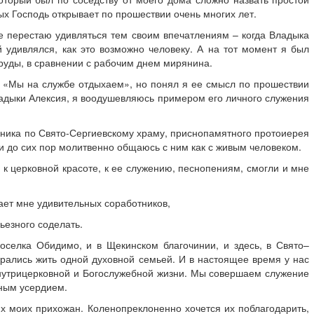
ых Господь открывает по прошествии очень многих лет.
е перестаю удивляться тем своим впечатлениям – когда Владыка
й удивлялся, как это возможно человеку. А на тот момент я был
труды, в сравнении с рабочим днем мирянина.
: «Мы на службе отдыхаем», но понял я ее смысл по прошествии
ладыки Алексия, я воодушевляюсь примером его личного служения
авника по Свято-Сергиевскому храму, приснопамятного протоиерея
и до сих пор молитвенно общаюсь с ним как с живым человеком.
 к церковной красоте, к ее служению, песнопениям, смогли и мне
ает мне удивительных соработников,
ьезного соделать.
оселка Обидимо, и в Щекинском благочинии, и здесь, в Свято–
арались жить одной духовной семьей. И в настоящее время у нас
внутрицерковной и Богослужебной жизни. Мы совершаем служение
жным усердием.
х моих прихожан. Коленопреклоненно хочется их поблагодарить,