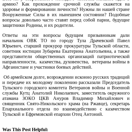
армию? Как прохождение срочной службы скажется на
здоровье и формировании личности? Нужны ли нашей стране
Вооруженные Силы в их нынешнем состоянии? Подобные
вопросы довольно часто ставят перед собой парни, будущие
защитники Родины, и их родители.
Ответы на эти вопросы будущим призывникам дали
начальник ОВК ТО по городу Тула Драчевский Павел
Юрьевич, старший прокурор прокуратуры Тульской области,
советник юстиции Зубарева Екатерина Анатольевна, а также
представители общественных организаций патриотической
направленности, казачества, духовенства, ветераны войны в
Афганистане и участники боевых действий.
Об армейском долге, возрождении исконно русских традиций
и передаче их молодому поколению рассказали Председатель
Тульского городского комитета Ветеранов войны и Военной
службы Кутц Анатолий Николаевич, заместитель окружного
атамана ЗОКО ЦКВ Ануров Владимир Михайлович и
священник Свято-Никольского храма (на Ржавце), секретарь
Епархиального отдела по взаимодействию с казачеством
Тульской и Ефремовской епархии Отец Антоний.
Was This Post Helpful: