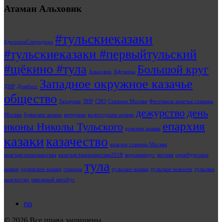
Атаман Альховик
#тульскиеказаки
#десницаСпиридона
#тульскиеказаки #первыйтульский
#щёкино #тула
Большой круг
Альховик
Афганцы
Западное окружное казачье
ДНР
Домбасс
общество
Захарова
ЛНР
СВО
Станица Москва
Фестиваль казачья станица
дежурство
день
Москва
брянские казаки
ветераны
вологодские казаки
епархия
иконы Николы Тульского
донские казаки
казаки
казачество
казачья станица Москва
казачьястаницамосква
казачьястаницамосква2018
коронавирус
москва
оренбургские
тула
казаки
орловские казаки
станица
тульские казаки
тульские новости
тульское
казачество
школьный автобус
rss
© 2026 Все права защищены.