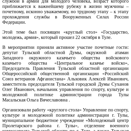
службой в армии для молодого человека, возраст которого
приближается к важнейшему рубежу в жизни мужчины –
почетному, исконно уважаемому, но трудному этапу – к этапу
прохождения службы в Вооруженных Силах России
Федерации.
Этой теме был посвящен «круглый стол» «Государство,
молодежь, армия», который прошел 22 октября в Туле.
В мероприятии приняли активное участие почетные гости:
депутат Тульской областной Думы, окружной атаман
Западного окружного казачьего общества войскового
казачьего общества «Центральное казачье войско»,
Председатель Правления Тульской областной организации
Общероссийской общественной организации «Российский
Союз ветеранов Афганистана» Альховик Алексей Иванович,
заместитель председателя Тульской городской Думы Суханов
Олег Иванович, начальник управления по спорту, культуре и
молодежной политике администрации города Тулы
Масальская Ольга Вячеславовна .
Организовали работу «круглого стола» Управление по спорту,
культуре и молодежной политике администрации г. Тулы,
муниципальное бюджетное учреждение «Молодежный центр
Пролетарского района г. Тулы», отделение военного
комиссариата Тульской области по г. Туле, а также Тульская