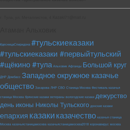
г. Тула, ул. Металлистов, 4 Kazaki71@mail.ru
Атаман Альховик
#тульскиеказаки
#десницаСпиридона
#тульскиеказаки #первыйтульский
#щёкино #тула
Большой круг
Альховик
Афганцы
Западное окружное казачье
ДНР
Домбасс
общество
Захарова
ЛНР
СВО
Станица Москва
Фестиваль казачья
дежурство
станица Москва
брянские казаки
ветераны
вологодские казаки
день иконы Николы Тульского
донские казаки
казаки
казачество
епархия
казачья станица
Москва
казачьястаницамосква
казачьястаницамосква2018
коронавирус
москва