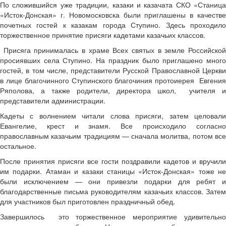
По сложившийся уже традиции, казаки и казачата СКО «Станица
«Исток-Донская» г. Новомосковска были приглашены в качестве
почетных гостей к казакам города Ступино. Здесь проходило
торжественное принятие присяги кадетами казачьих классов.
Присяга принималась в храме Всех святых в земле Российской
просиявших села Ступино. На праздник было приглашено много
гостей, в том числе, представители Русской Православной Церкви
в лице благочинного Ступинского благочиния протоиерея Евгения
Ряполова, а также родители, директора школ, учителя и
представители администрации.
Кадеты с волнением читали слова присяги, затем целовали
Евангелие, крест и знамя. Все происходило согласно
православным казачьим традициям — сначала молитва, потом все
остальное.
После принятия присяги все гости поздравили кадетов и вручили
им подарки. Атаман и казаки станицы «Исток-Донская» тоже не
были исключением — они привезли подарки для ребят и
благодарственные письма руководителям казачьих классов. Затем
для участников был приготовлен праздничный обед.
Завершилось это торжественное мероприятие удивительно