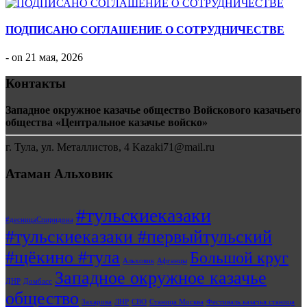
ПОДПИСАНО СОГЛАШЕНИЕ О СОТРУДНИЧЕСТВЕ
- on 21 мая, 2026
Контакты
Западное окружное казачье общество Войскового казачьего
общества «Центральное казачье войско»
г. Тула, ул. Металлистов, 4 Kazaki71@mail.ru
Атаман Альховик
#тульскиеказаки
#десницаСпиридона
#тульскиеказаки #первыйтульский
#щёкино #тула
Большой круг
Альховик
Афганцы
Западное окружное казачье
ДНР
Домбасс
общество
Захарова
ЛНР
СВО
Станица Москва
Фестиваль казачья станица