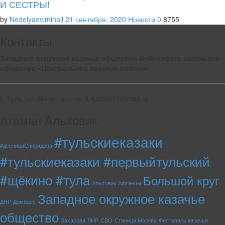
И СЕСТРЫ!
by
Nedelyaev.mihail
21 сентября, 2020
Новости
0
8755
Контакты
Западное окружное казачье общество Войскового казачьего
общества «Центральное казачье войско»
г. Тула, ул. Металлистов, 4 Kazaki71@mail.ru
Атаман Альховик
#тульскиеказаки
#десницаСпиридона
#тульскиеказаки #первыйтульский
#щёкино #тула
Большой круг
Альховик
Афганцы
Западное окружное казачье
ДНР
Домбасс
общество
Захарова
ЛНР
СВО
Станица Москва
Фестиваль казачья