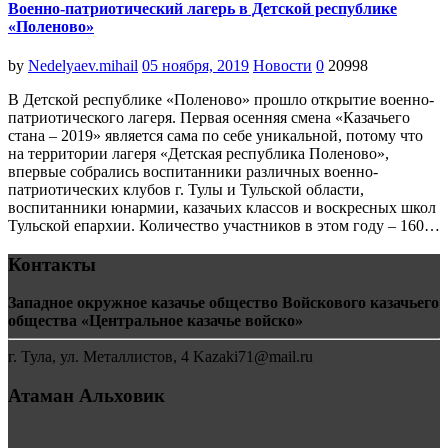
Военно-патриотический лагерь в Детской республике
«Поленово»
by
Nedelyaev.mihail
05 ноября, 2019
Новости
0
20998
В Детской республике «Поленово» прошло открытие военно-
патриотического лагеря. Первая осенняя смена «Казачьего
стана – 2019» является сама по себе уникальной, потому что
на территории лагеря «Детская республика Поленово»,
впервые собрались воспитанники различных военно-
патриотических клубов г. Тулы и Тульской области,
воспитанники юнармии, казачьих классов и воскресных школ
Тульской епархии. Количество участников в этом году – 160…
Контакты
Западное окружное казачье общество Войскового казачьего
общества «Центральное казачье войско»
г. Тула, ул. Металлистов, 4 Kazaki71@mail.ru
Атаман Альховик