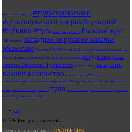
#тульскиеказаки
#десницаСпиридона
#тульскиеказаки #первыйтульский
#щёкино #тула
Большой круг
Альховик
Афганцы
Западное окружное казачье
ДНР
Домбасс
общество
Захарова
ЛНР
СВО
Станица Москва
Фестиваль казачья станица
дежурство
день
Москва
брянские казаки
ветераны
вологодские казаки
епархия
иконы Николы Тульского
донские казаки
казаки
казачество
казачья станица Москва
казачьястаницамосква
казачьястаницамосква2018
коронавирус
москва
оренбургские
тула
казаки
орловские казаки
станица
тульские казаки
тульские новости
тульское
казачество
школьный автобус
rss
© 2026 Все права защищены.
Студия развития бизнеса
DIGITLE LIFE