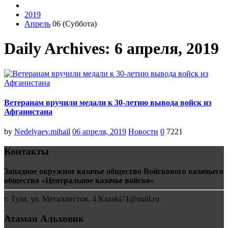
2019
Апрель
06 (Суббота)
Daily Archives: 6 апреля, 2019
Ветеранам вручили медали к 30-летию вывода войск из
Афганистана
by
Nedelyaev.mihail
06 апреля, 2019
Новости
0
7221
Контакты
Западное окружное казачье общество Войскового казачьего
общества «Центральное казачье войско»
г. Тула, ул. Металлистов, 4 Kazaki71@mail.ru
Атаман Альховик