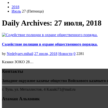
2018
Июль
27 (Пятница)
Daily Archives: 27 июля, 2018
Содействие полиции в охране общественного порядка.
by
Nedelyaev.mihail
27 июля, 2018
Новости
0
2281
Казаки ЗОКО 28…
Контакты
Западное окружное казачье общество Войскового казачьего 
г. Тула, ул. Металлистов, 4 Kazaki71@mail.ru
Атаман Альховик