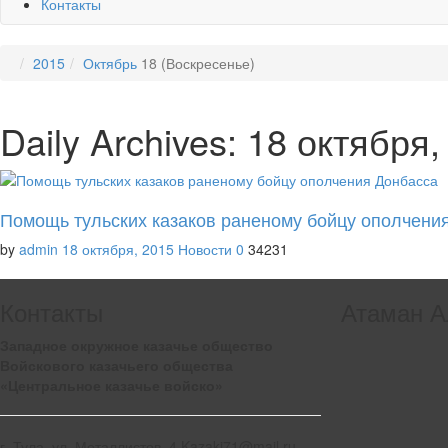
Контакты
2015
Октябрь
18 (Воскресенье)
Daily Archives: 18 октября,
Помощь тульских казаков раненому бойцу ополчени
by
admin
18 октября, 2015
Новости
0
34231
Контакты
Атаман А
Западное окружное казачье общество
Войскового казачьего общества
«Центральное казачье войско»
г. Тула, ул. Металлистов, 4 Kazaki71@mail.ru