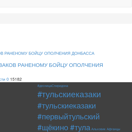
ЗАКОВ РАНЕНОМУ БОЙЦУ ОПОЛЧЕНИЯ
сти
0
15182
#десницаСпиридона
#тульскиеказаки
#тульскиеказаки
#первыйтульский
#щёкино #тула
Альховик
Афганцы