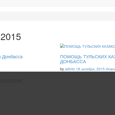
 2015
я Донбасса
ПОМОЩЬ ТУЛЬСКИХ КА
ДОНБАССА
by
admin
18 октября, 2015
Ново
льховик