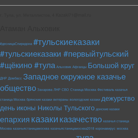
г. Тула, ул. Металлистов, 4 Kazaki71@mail.ru
Атаман Альховик
#тульскиеказаки
#десницаСпиридона
#тульскиеказаки #первыйтульский
#щёкино #тула
Большой круг
Альховик
Афганцы
Западное окружное казачье
ДНР
Домбасс
общество
Захарова
ЛНР
СВО
Станица Москва
Фестиваль казачья
дежурство
станица Москва
брянские казаки
ветераны
вологодские казаки
день иконы Николы Тульского
донские казаки
казаки
казачество
епархия
казачья станица
Москва
казачьястаницамосква
казачьястаницамосква2018
коронавирус
москва
тула