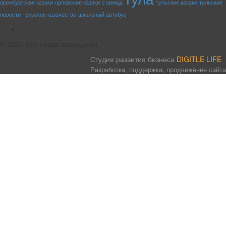
оренбургские казаки
орловские казаки
станица
тульские казаки
тульские
новости
тульское казачество
школьный автобус
rss
© 2026 Все права защищены.
Студия развития бизнеса
DIGITLE LIFE
Разработка, поддержка, продвижение сайта