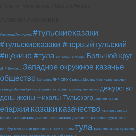
г. Тула, ул. Металлистов, 4 Kazaki71@mail.ru
Атаман Альховик
#тульскиеказаки
#десницаСпиридона
#тульскиеказаки #первыйтульский
#щёкино #тула
Большой круг
Альховик
Афганцы
Западное окружное казачье
ДНР
Домбасс
общество
Захарова
ЛНР
СВО
Станица Москва
Фестиваль казачья
дежурство
станица Москва
брянские казаки
ветераны
вологодские казаки
день иконы Николы Тульского
донские казаки
казаки
казачество
епархия
казачья станица
Москва
казачьястаницамосква
казачьястаницамосква2018
коронавирус
москва
тула
оренбургские казаки
орловские казаки
станица
тульские казаки
тульские
новости
тульское казачество
школьный автобус