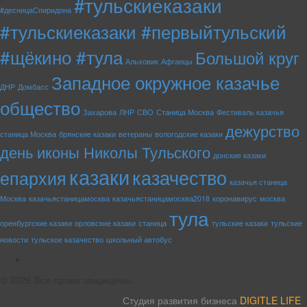
#тульскиеказаки
#десницаСпиридона
#тульскиеказаки #первыйтульский
#щёкино #тула
Большой круг
Альховик
Афганцы
Западное окружное казачье
ДНР
Домбасс
общество
Захарова
ЛНР
СВО
Станица Москва
Фестиваль казачья
дежурство
станица Москва
брянские казаки
ветераны
вологодские казаки
день иконы Николы Тульского
донские казаки
казаки
казачество
епархия
казачья станица
Москва
казачьястаницамосква
казачьястаницамосква2018
коронавирус
москва
тула
оренбургские казаки
орловские казаки
станица
тульские казаки
тульские
новости
тульское казачество
школьный автобус
rss
© 2026 Все права защищены.
Студия развития бизнеса
DIGITLE LIFE