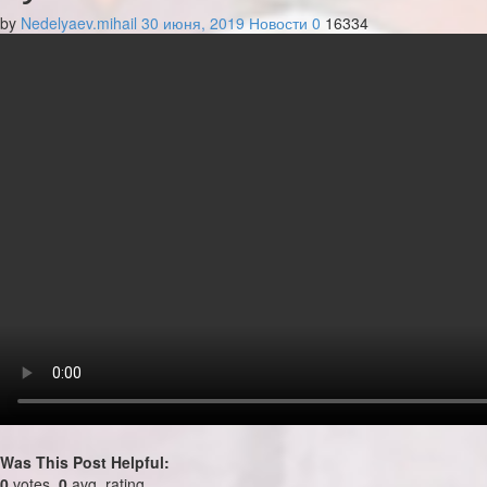
by
Nedelyaev.mihail
30 июня, 2019
Новости
0
16334
Was This Post Helpful:
0
votes,
0
avg. rating