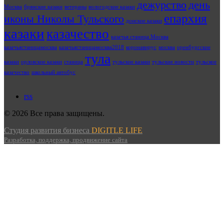
дежурство
день
Москва
брянские казаки
ветераны
вологодские казаки
епархия
иконы Николы Тульского
донские казаки
казаки
казачество
казачья станица Москва
казачьястаницамосква
казачьястаницамосква2018
коронавирус
москва
оренбургские
тула
казаки
орловские казаки
станица
тульские казаки
тульские новости
тульское
казачество
школьный автобус
rss
© 2026 Все права защищены.
Студия развития бизнеса
DIGITLE LIFE
Разработка, поддержка, продвижение сайта