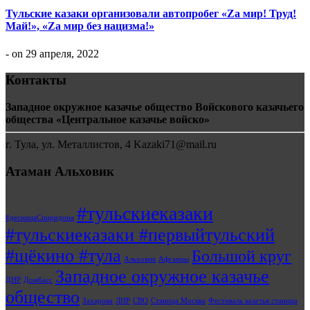
Тульские казаки организовали автопробег «Za мир! Труд!
Май!», «Zа мир без нацизма!»
- on 29 апреля, 2022
Контакты
Западное окружное казачье общество Войскового казачьего
общества «Центральное казачье войско»
г. Тула, ул. Металлистов, 4 Kazaki71@mail.ru
Атаман Альховик
#тульскиеказаки
#десницаСпиридона
#тульскиеказаки #первыйтульский
#щёкино #тула
Большой круг
Альховик
Афганцы
Западное окружное казачье
ДНР
Домбасс
общество
Захарова
ЛНР
СВО
Станица Москва
Фестиваль казачья станица