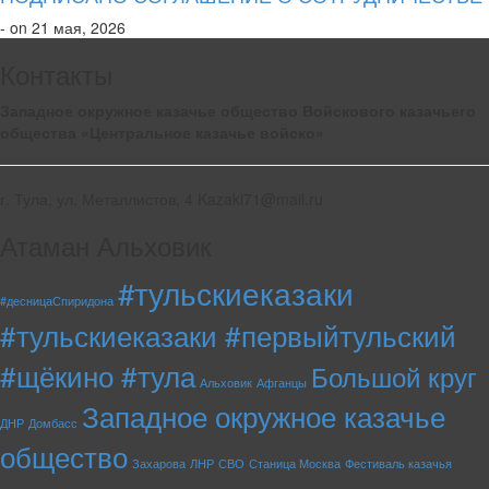
- on 21 мая, 2026
Контакты
Западное окружное казачье общество Войскового казачьего
общества «Центральное казачье войско»
г. Тула, ул. Металлистов, 4 Kazaki71@mail.ru
Атаман Альховик
#тульскиеказаки
#десницаСпиридона
#тульскиеказаки #первыйтульский
#щёкино #тула
Большой круг
Альховик
Афганцы
Западное окружное казачье
ДНР
Домбасс
общество
Захарова
ЛНР
СВО
Станица Москва
Фестиваль казачья