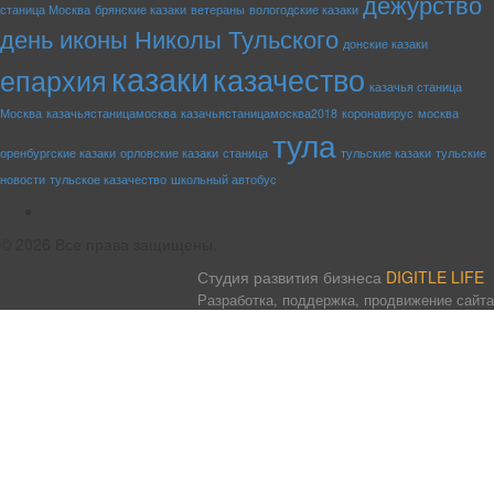
дежурство
станица Москва
брянские казаки
ветераны
вологодские казаки
день иконы Николы Тульского
донские казаки
казаки
казачество
епархия
казачья станица
Москва
казачьястаницамосква
казачьястаницамосква2018
коронавирус
москва
тула
оренбургские казаки
орловские казаки
станица
тульские казаки
тульские
новости
тульское казачество
школьный автобус
rss
© 2026 Все права защищены.
Студия развития бизнеса
DIGITLE LIFE
Разработка, поддержка, продвижение сайта