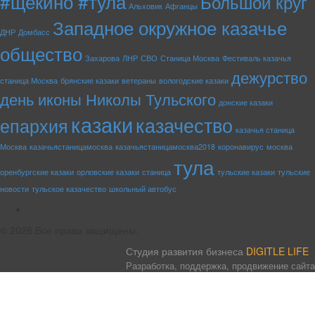
#щёкино #тула
Большой круг
Альховик
Афганцы
Западное окружное казачье
ДНР
Домбасс
общество
Захарова
ЛНР
СВО
Станица Москва
Фестиваль казачья
дежурство
станица Москва
брянские казаки
ветераны
вологодские казаки
день иконы Николы Тульского
донские казаки
казаки
казачество
епархия
казачья станица
Москва
казачьястаницамосква
казачьястаницамосква2018
коронавирус
москва
тула
оренбургские казаки
орловские казаки
станица
тульские казаки
тульские
новости
тульское казачество
школьный автобус
rss
© 2026 Все права защищены.
Студия развития бизнеса
DIGITLE LIFE
Разработка, поддержка, продвижение сайта