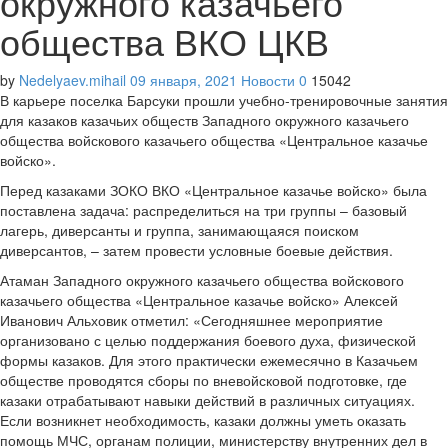
окружного казачьего
общества ВКО ЦКВ
by
Nedelyaev.mihail
09 января, 2021
Новости
0
15042
В карьере поселка Барсуки прошли учебно-тренировочные занятия
для казаков казачьих обществ Западного окружного казачьего
общества войскового казачьего общества «Центральное казачье
войско».
Перед казаками ЗОКО ВКО «Центральное казачье войско» была
поставлена задача: распределиться на три группы – базовый
лагерь, диверсанты и группа, занимающаяся поиском
диверсантов, – затем провести условные боевые действия.
Атаман Западного окружного казачьего общества войскового
казачьего общества «Центральное казачье войско» Алексей
Иванович Альховик отметил: «Сегодняшнее мероприятие
организовано с целью поддержания боевого духа, физической
формы казаков. Для этого практически ежемесячно в Казачьем
обществе проводятся сборы по вневойсковой подготовке, где
казаки отрабатывают навыки действий в различных ситуациях.
Если возникнет необходимость, казаки должны уметь оказать
помощь МЧС, органам полиции, министерству внутренних дел в