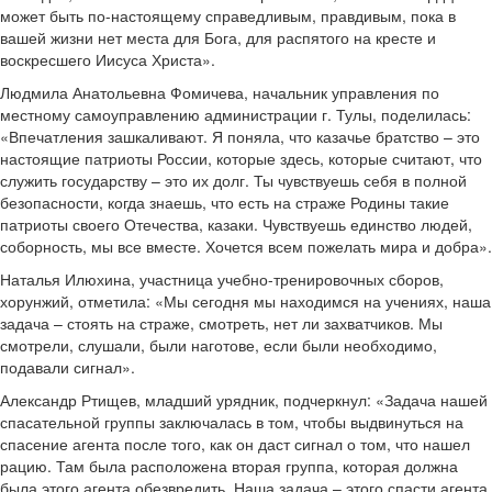
может быть по-настоящему справедливым, правдивым, пока в
вашей жизни нет места для Бога, для распятого на кресте и
воскресшего Иисуса Христа».
Людмила Анатольевна Фомичева, начальник управления по
местному самоуправлению администрации г. Тулы, поделилась:
«Впечатления зашкаливают. Я поняла, что казачье братство – это
настоящие патриоты России, которые здесь, которые считают, что
служить государству – это их долг. Ты чувствуешь себя в полной
безопасности, когда знаешь, что есть на страже Родины такие
патриоты своего Отечества, казаки. Чувствуешь единство людей,
соборность, мы все вместе. Хочется всем пожелать мира и добра».
Наталья Илюхина, участница учебно-тренировочных сборов,
хорунжий, отметила: «Мы сегодня мы находимся на учениях, наша
задача – стоять на страже, смотреть, нет ли захватчиков. Мы
смотрели, слушали, были наготове, если были необходимо,
подавали сигнал».
Александр Ртищев, младший урядник, подчеркнул: «Задача нашей
спасательной группы заключалась в том, чтобы выдвинуться на
спасение агента после того, как он даст сигнал о том, что нашел
рацию. Там была расположена вторая группа, которая должна
была этого агента обезвредить. Наша задача – этого спасти агента