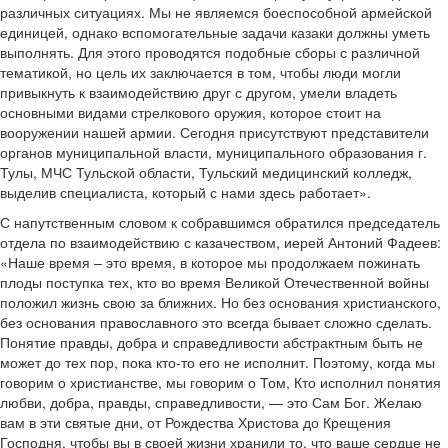
различных ситуациях. Мы не являемся боеспособной армейской
единицей, однако вспомогательные задачи казаки должны уметь
выполнять. Для этого проводятся подобные сборы с различной
тематикой, но цель их заключается в том, чтобы люди могли
привыкнуть к взаимодействию друг с другом, умели владеть
основными видами стрелкового оружия, которое стоит на
вооружении нашей армии. Сегодня присутствуют представители
органов муниципальной власти, муниципального образования г.
Тулы, МЧС Тульской области, Тульский медицинский колледж,
выделив специалиста, который с нами здесь работает».
С напутственным словом к собравшимся обратился председатель
отдела по взаимодействию с казачеством, иерей Антоний Фадеев:
«Наше время – это время, в которое мы продолжаем пожинать
плоды поступка тех, кто во время Великой Отечественной войны
положил жизнь свою за ближних. Но без основания христианского,
без основания православного это всегда бывает сложно сделать.
Понятие правды, добра и справедливости абстрактным быть не
может до тех пор, пока кто-то его не исполнит. Поэтому, когда мы
говорим о христианстве, мы говорим о Том, Кто исполнил понятия
любви, добра, правды, справедливости, — это Сам Бог. Желаю
вам в эти святые дни, от Рождества Христова до Крещения
Господня, чтобы вы в своей жизни хранили то, что ваше сердце не