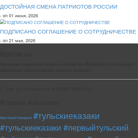
ДОСТОЙНАЯ СМЕНА ПАТРИОТОВ РОССИИ
- on 01 июня, 2026
ПОДПИСАНО СОГЛАШЕНИЕ О СОТРУДНИЧЕСТВЕ
- on 21 мая, 2026
Контакты
Западное окружное казачье общество Войскового казачьего
общества «Центральное казачье войско»
г. Тула, ул. Металлистов, 4 Kazaki71@mail.ru
Атаман Альховик
#тульскиеказаки
#десницаСпиридона
#тульскиеказаки #первыйтульский