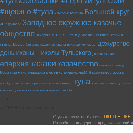
#щёкино #тула
Большой круг
Альховик
Афганцы
Западное окружное казачье
ДНР
Домбасс
общество
Захарова
ЛНР
СВО
Станица Москва
Фестиваль казачья
дежурство
станица Москва
брянские казаки
ветераны
вологодские казаки
день иконы Николы Тульского
донские казаки
казаки
казачество
епархия
казачья станица
Москва
казачьястаницамосква
казачьястаницамосква2018
коронавирус
москва
тула
оренбургские казаки
орловские казаки
станица
тульские казаки
тульские
новости
тульское казачество
школьный автобус
rss
© 2026 Все права защищены.
Студия развития бизнеса
DIGITLE LIFE
Разработка, поддержка, продвижение сайта