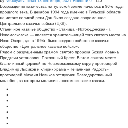
by
Nedelyaev.mihail
13 сентября, 2021
Новости
0
1140
Возрождение казачества на тульской земле началось в 90-е годы
прошлого века. В декабре 1994 года именно в Тульской области,
на истоке великой реки Дон было создано современное
Центральное казачье войско (ЦКВ).
Станичное казачье общество «Станица «Исток-Донская» г.
Новомосковска — является хранительницей того святого места на
Иван-Озере, где в 1994г. было создано войсковое казачье
общество «Центральное казачье войско».
Рядом с разрушенным храмом святого пророка Божия Иоанна
Предтечи установлен Поклонный Крест. В этом святом месте
благочинный церквей по Новомосковскому округу протоиерей
Владимир Лысиков и клирик храма «Нечаянная Радость»
протоиерей Михаил Новиков отслужили Благодарственный
молебен, за которым молились новомосковские казаки.