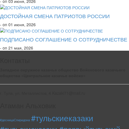
- on 03 июня, 2026
ДОСТОЙНАЯ СМЕНА ПАТРИОТОВ РОССИИ
- on 01 июня, 2026
ПОДПИСАНО СОГЛАШЕНИЕ О СОТРУДНИЧЕСТВЕ
- on 21 мая, 2026
Контакты
Западное окружное казачье общество Войскового казачьего
общества «Центральное казачье войско»
г. Тула, ул. Металлистов, 4 Kazaki71@mail.ru
Атаман Альховик
#тульскиеказаки
#десницаСпиридона
#тульскиеказаки #первыйтульский