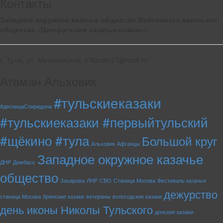
Контакты
Западное окружное казачье общество Войскового казачьего
общества «Центральное казачье войско»
г. Тула, ул. Металлистов, 4 Kazaki71@mail.ru
Атаман Альховик
#тульскиеказаки
#десницаСпиридона
#тульскиеказаки #первыйтульский
#щёкино #тула
Большой круг
Альховик
Афганцы
Западное окружное казачье
ДНР
Домбасс
общество
Захарова
ЛНР
СВО
Станица Москва
Фестиваль казачья
дежурство
станица Москва
брянские казаки
ветераны
вологодские казаки
день иконы Николы Тульского
донские казаки