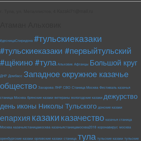
г. Тула, ул. Металлистов, 4 Kazaki71@mail.ru
Атаман Альховик
#тульскиеказаки
#десницаСпиридона
#тульскиеказаки #первыйтульский
#щёкино #тула
Большой круг
Альховик
Афганцы
Западное окружное казачье
ДНР
Домбасс
общество
Захарова
ЛНР
СВО
Станица Москва
Фестиваль казачья
дежурство
станица Москва
брянские казаки
ветераны
вологодские казаки
день иконы Николы Тульского
донские казаки
казаки
казачество
епархия
казачья станица
Москва
казачьястаницамосква
казачьястаницамосква2018
коронавирус
москва
тула
оренбургские казаки
орловские казаки
станица
тульские казаки
тульские