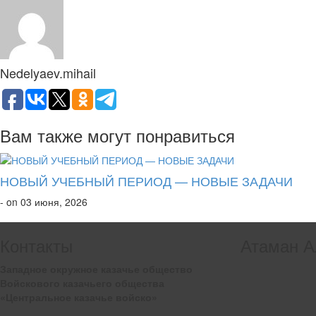
Nedelyaev.mihail
Вам также могут понравиться
НОВЫЙ УЧЕБНЫЙ ПЕРИОД — НОВЫЕ ЗАДАЧИ
- on 03 июня, 2026
Контакты
Атаман А
Западное окружное казачье общество
Войскового казачьего общества
«Центральное казачье войско»