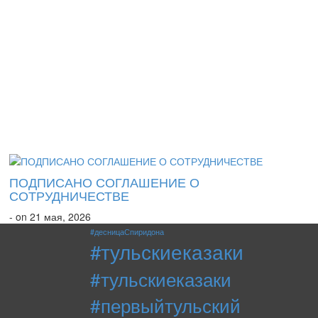
ПОДПИСАНО СОГЛАШЕНИЕ О
СОТРУДНИЧЕСТВЕ
- on 21 мая, 2026
#десницаСпиридона
#тульскиеказаки
#тульскиеказаки
#первыйтульский