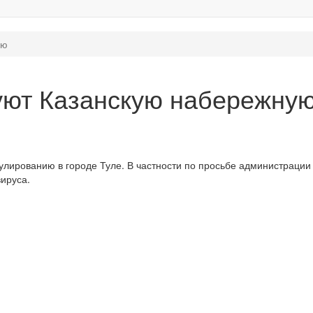
ую
руют Казанскую набережну
трулированию в городе Туле. В частности по просьбе администраци
ируса.