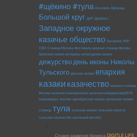
#щёкино #тула
Альховик
Афганцы
Большой круг
ДНР
Домбасс
Западное окружное
казачье общество
Захарова
ЛНР
СВО
Станица Москва
Фестиваль казачья станица Москва
брянские казаки
ветераны
вологодские казаки
дежурство
день иконы Николы
епархия
Тульского
донские казаки
казаки
казачество
казачья станица
Москва
казачьястаницамосква
казачьястаницамосква2018
коронавирус
москва
оренбургские казаки
орловские казаки
тула
станица
тульские казаки
тульские новости
тульское казачество
школьный автобус
rss
Студия развития бизнеса
DIGITLE LIFE