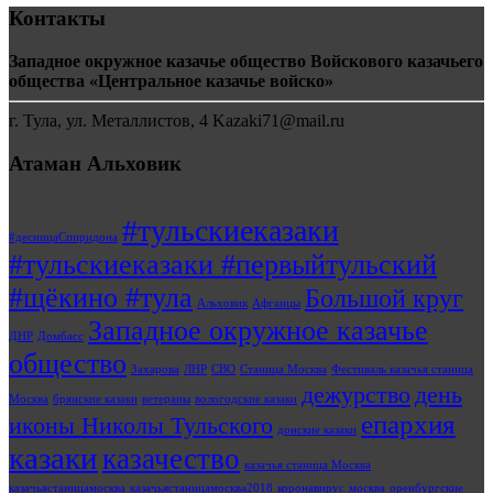
Контакты
Западное окружное казачье общество Войскового казачьего
общества «Центральное казачье войско»
г. Тула, ул. Металлистов, 4 Kazaki71@mail.ru
Атаман Альховик
#тульскиеказаки
#десницаСпиридона
#тульскиеказаки #первыйтульский
#щёкино #тула
Большой круг
Альховик
Афганцы
Западное окружное казачье
ДНР
Домбасс
общество
Захарова
ЛНР
СВО
Станица Москва
Фестиваль казачья станица
дежурство
день
Москва
брянские казаки
ветераны
вологодские казаки
епархия
иконы Николы Тульского
донские казаки
казаки
казачество
казачья станица Москва
казачьястаницамосква
казачьястаницамосква2018
коронавирус
москва
оренбургские