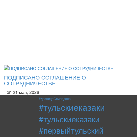
ПОДПИСАНО СОГЛАШЕНИЕ О
СОТРУДНИЧЕСТВЕ
- on 21 мая, 2026
#десницаСпиридона
#тульскиеказаки
#тульскиеказаки
#первыйтульский