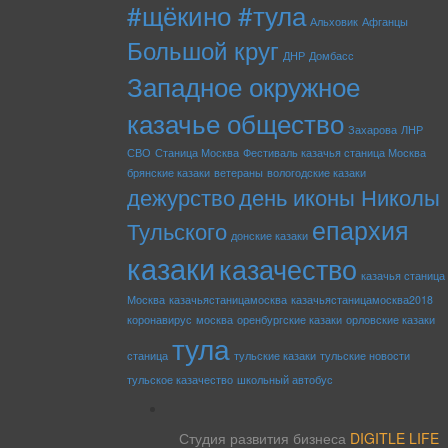
#щёкино #тула
Альховик
Афганцы
Большой круг
ДНР
Домбасс
Западное окружное
казачье общество
Захарова
ЛНР
СВО
Станица Москва
Фестиваль казачья станица Москва
брянские казаки
ветераны
вологодские казаки
дежурство
день иконы Николы
епархия
Тульского
донские казаки
казаки
казачество
казачья станица
Москва
казачьястаницамосква
казачьястаницамосква2018
коронавирус
москва
оренбургские казаки
орловские казаки
тула
станица
тульские казаки
тульские новости
тульское казачество
школьный автобус
rss
Студия развития бизнеса
DIGITLE LIFE