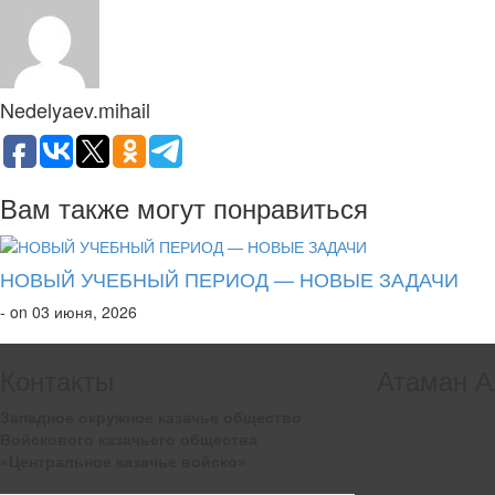
Nedelyaev.mihail
Вам также могут понравиться
НОВЫЙ УЧЕБНЫЙ ПЕРИОД — НОВЫЕ ЗАДАЧИ
- on 03 июня, 2026
Контакты
Атаман А
Западное окружное казачье общество
Войскового казачьего общества
«Центральное казачье войско»