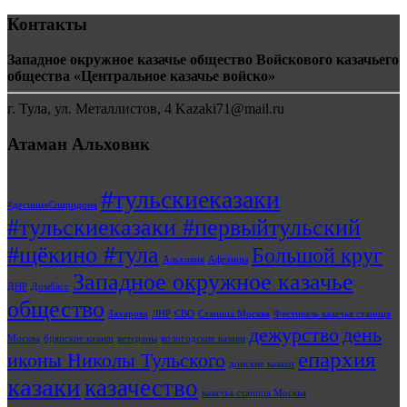
Контакты
Западное окружное казачье общество Войскового казачьего
общества «Центральное казачье войско»
г. Тула, ул. Металлистов, 4 Kazaki71@mail.ru
Атаман Альховик
#тульскиеказаки
#десницаСпиридона
#тульскиеказаки #первыйтульский
#щёкино #тула
Большой круг
Альховик
Афганцы
Западное окружное казачье
ДНР
Домбасс
общество
Захарова
ЛНР
СВО
Станица Москва
Фестиваль казачья станица
дежурство
день
Москва
брянские казаки
ветераны
вологодские казаки
епархия
иконы Николы Тульского
донские казаки
казаки
казачество
казачья станица Москва