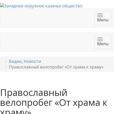
Toggl
Menu
navig
Toggl
Menu
navig
Видео
,
Новости
Православный велопробег «От храма к храму»
Православный
велопробег «От храма к
храму»