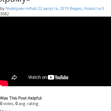
by
Nedelyaev.mihail
22 августа, 2019
Видео
,
Новости
0
3082
Was This Post Helpful:
0
votes,
0
avg. rating