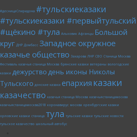
#тульскиеказаки
#десницаСпиридона
#тульскиеказаки #первыйтульский
#щёкино #тула
Большой
Альховик
Афганцы
Западное окружное
круг
ДНР
Домбасс
казачье общество
Захарова
ЛНР
СВО
Станица Москва
Фестиваль казачья станица Москва
брянские казаки
ветераны
вологодские
дежурство
день иконы Николы
казаки
казаки
епархия
Тульского
донские казаки
казачество
казачья станица Москва
казачьястаницамосква
казачьястаницамосква2018
коронавирус
москва
оренбургские казаки
тула
орловские казаки
станица
тульские казаки
тульские новости
тульское казачество
школьный автобус
rss