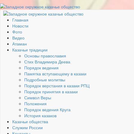
Главная
Новости
Фото
Видео
Атаман
Казачьи традиции
Основы православия
Стих Владимира Деева
Порядок ведения
Памятка вступающему в казаки
Подробные молитвы
Порядок верстания в казаки РПЦ
Порядок принятия в казаки
Символ Веры
Положения
Порядок ведения Круга
История казаков
Казачьи общества
Служим России
Контакты