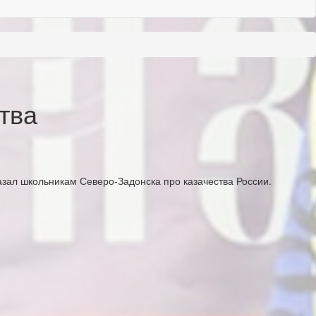
тва
азал школьникам Северо-Задонска про казачества России.