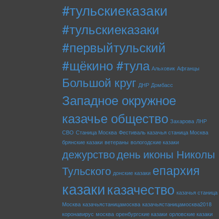
#тульскиеказаки
#тульскиеказаки
#первыйтульский
#щёкино #тула
Альховик
Афганцы
Большой круг
ДНР
Домбасс
Западное окружное
казачье общество
Захарова
ЛНР
СВО
Станица Москва
Фестиваль казачья станица Москва
брянские казаки
ветераны
вологодские казаки
дежурство
день иконы Николы
епархия
Тульского
донские казаки
казаки
казачество
казачья станица
Москва
казачьястаницамосква
казачьястаницамосква2018
коронавирус
москва
оренбургские казаки
орловские казаки