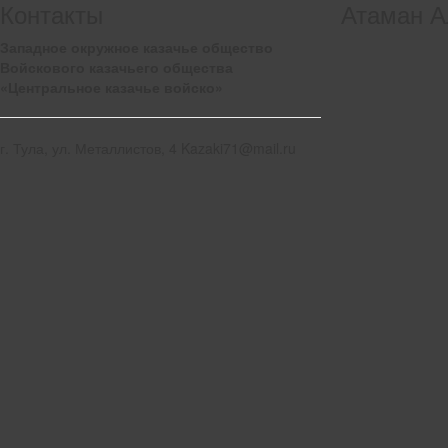
Контакты
Атаман А
Западное окружное казачье общество
Войскового казачьего общества
«Центральное казачье войско»
г. Тула, ул. Металлистов, 4 Kazaki71@mail.ru