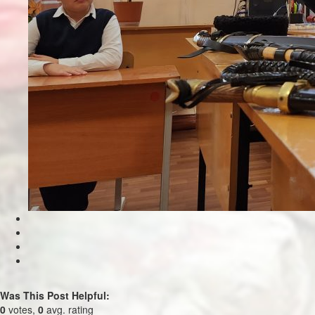
Was This Post Helpful:
0
votes,
0
avg. rating