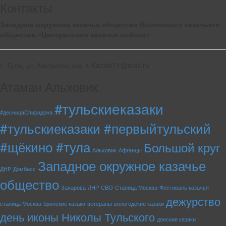
Контакты
Западное окружное казачье общество Войскового казачьего
общества «Центральное казачье войско»
г. Тула, ул. Металлистов, 4 Kazaki71@mail.ru
Атаман Альховик
#тульскиеказаки
#десницаСпиридона
#тульскиеказаки #первыйтульский
#щёкино #тула
Большой круг
Альховик
Афганцы
Западное окружное казачье
ДНР
Домбасс
общество
Захарова
ЛНР
СВО
Станица Москва
Фестиваль казачья
дежурство
станица Москва
брянские казаки
ветераны
вологодские казаки
день иконы Николы Тульского
донские казаки