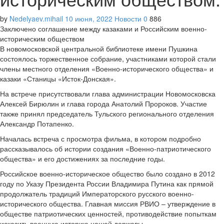
by
Nedelyaev.mihail
10 июня, 2022
Новости
0
886
Заключено соглашение между казаками и Российским военно-
историческим обществом
В новомосковской центральной библиотеке имени Пушкина
состоялось торжественное собрание, участниками которой стали
члены местного отделения «Военно-исторического общества» и
казаки «Станицы «Исток-Донская».
На встрече присутствовали глава администрации Новомосковска
Алексей Бирюлин и глава города Анатолий Пророков. Участие
также принял председатель Тульского регионального отделения
Александр Потапенко.
Началась встреча с просмотра фильма, в котором подробно
рассказывалось об истории создания «Военно-патриотического
общества» и его достижениях за последние годы.
Российское военно-историческое общество было создано в 2012
году по Указу Президента России Владимира Путина как прямой
продолжатель традиций Императорского русского военно-
исторического общества. Главная миссия РВИО – утверждение в
обществе патриотических ценностей, противодействие попыткам
исказить военную историю нашей державы.