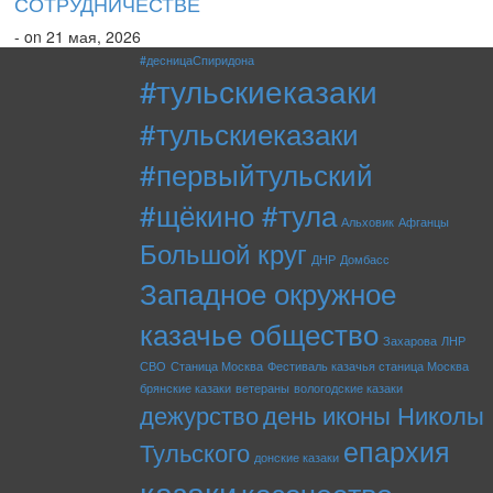
СОТРУДНИЧЕСТВЕ
- on 21 мая, 2026
#десницаСпиридона
#тульскиеказаки
#тульскиеказаки
#первыйтульский
#щёкино #тула
Альховик
Афганцы
Большой круг
ДНР
Домбасс
Западное окружное
казачье общество
Захарова
ЛНР
СВО
Станица Москва
Фестиваль казачья станица Москва
брянские казаки
ветераны
вологодские казаки
дежурство
день иконы Николы
епархия
Тульского
донские казаки
казаки