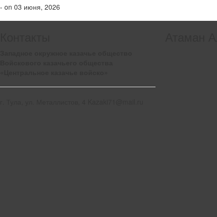
- on 03 июня, 2026
Контакты
Атаман А
Западное окружное казачье общество
Войскового казачьего общества
«Центральное казачье войско»
г. Тула, ул. Металлистов, 4 Kazaki71@mail.ru