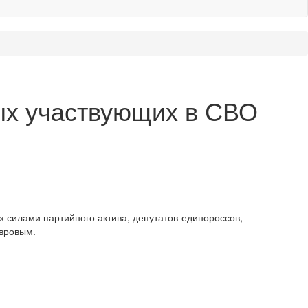
ых участвующих в СВО
х силами партийного актива, депутатов-единороссов,
авровым.