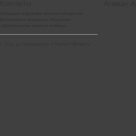
Контакты
Атаман А
Западное окружное казачье общество
Войскового казачьего общества
«Центральное казачье войско»
г. Тула, ул. Металлистов, 4 Kazaki71@mail.ru