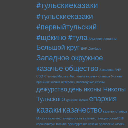
#тульскиеказаки
#тульскиеказаки
#первыйтульский
#щёкино #тула
Альховик
Афганцы
Большой круг
ДНР
Домбасс
Западное окружное
казачье общество
Захарова
ЛНР
СВО
Станица Москва
Фестиваль казачья станица Москва
брянские казаки
ветераны
вологодские казаки
дежурство
день иконы Николы
епархия
Тульского
донские казаки
казаки
казачество
казачья станица
Москва
казачьястаницамосква
казачьястаницамосква2018
коронавирус
москва
оренбургские казаки
орловские казаки