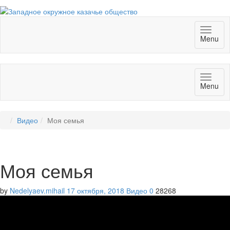
Toggl
Menu
naviga
Toggl
Menu
naviga
Видео
Моя семья
Моя семья
by
Nedelyaev.mihail
17 октября, 2018
Видео
0
28268