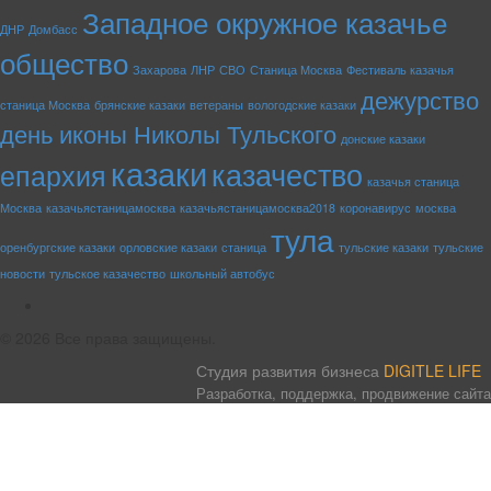
Западное окружное казачье
ДНР
Домбасс
общество
Захарова
ЛНР
СВО
Станица Москва
Фестиваль казачья
дежурство
станица Москва
брянские казаки
ветераны
вологодские казаки
день иконы Николы Тульского
донские казаки
казаки
казачество
епархия
казачья станица
Москва
казачьястаницамосква
казачьястаницамосква2018
коронавирус
москва
тула
оренбургские казаки
орловские казаки
станица
тульские казаки
тульские
новости
тульское казачество
школьный автобус
rss
© 2026 Все права защищены.
Студия развития бизнеса
DIGITLE LIFE
Разработка, поддержка, продвижение сайта