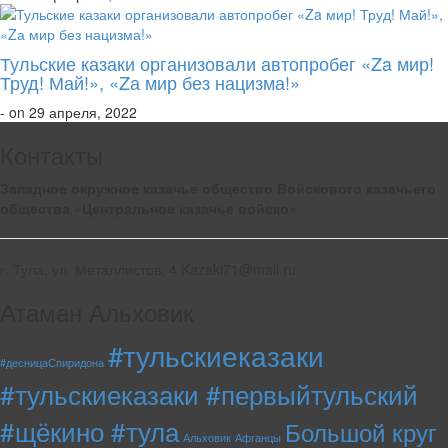
Тульские казаки организовали автопробег «Za мир!
Труд! Май!», «Zа мир без нацизма!»
- on 29 апреля, 2022
Контакты
Западное окружное казачье общество Войскового казачьего
общества «Центральное казачье войско»
г. Тула, ул. Металлистов, 4 Kazaki71@mail.ru
Атаман Альховик
#тульскиеказаки
#десницаСпиридона
#тульскиеказаки #первыйтульский
#щёкино #тула
Большой круг
Альховик
Афганцы