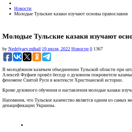
Новости
Молодые Тульские казаки изучают основы православия
Молодые Тульские казаки изучают осн
by
Nedelyaev.mihail
19 июля, 2022
Новости
0
1367
В молодёжном казачьем объединении Тульской области при шт
Алексей Фуфаев провёл беседу о духовном покровителе казачьей
феномене Святой Руси в контексте Христианской истории.
Кроме духовного обучения и наставления молодые казаки изуч
Напомним, что Тульское казачество является одним из самых
денацификации Украины.