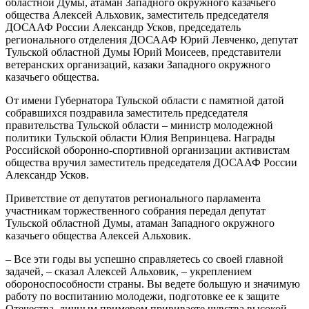
областной Думы, атаман Западного окружного казачьего
общества Алексей Альховик, заместитель председателя
ДОСААФ России Александр Усков, председатель
регионального отделения ДОСААФ Юрий Левченко, депутат
Тульской областной Думы Юрий Моисеев, представители
ветеранских организаций, казаки Западного окружного
казачьего общества.
От имени Губернатора Тульской области с памятной датой
собравшихся поздравила заместитель председателя
правительства Тульской области – министр молодежной
политики Тульской области Юлия Вепринцева. Награды
Российской оборонно-спортивной организации активистам
общества вручил заместитель председателя ДОСААФ России
Александр Усков.
Приветствие от депутатов регионального парламента
участникам торжественного собрания передал депутат
Тульской областной Думы, атаман Западного окружного
казачьего общества Алексей Альховик.
– Все эти годы вы успешно справляетесь со своей главной
задачей, – сказал Алексей Альховик, – укреплением
обороноспособности страны. Вы ведете большую и значимую
работу по воспитанию молодежи, подготовке ее к защите
Отечества, личным примером прививаете чувства высокой