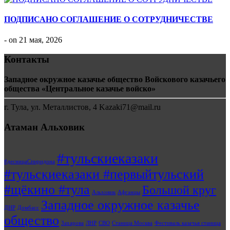
ПОДПИСАНО СОГЛАШЕНИЕ О СОТРУДНИЧЕСТВЕ
- on 21 мая, 2026
Контакты
Западное окружное казачье общество Войскового казачьего
общества «Центральное казачье войско»
г. Тула, ул. Металлистов, 4 Kazaki71@mail.ru
Атаман Альховик
#тульскиеказаки
#десницаСпиридона
#тульскиеказаки #первыйтульский
#щёкино #тула
Большой круг
Альховик
Афганцы
Западное окружное казачье
ДНР
Домбасс
общество
Захарова
ЛНР
СВО
Станица Москва
Фестиваль казачья станица