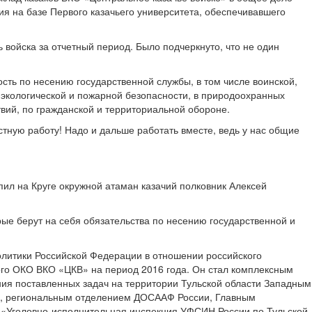
ия на базе Первого казачьего университета, обеспечивавшего
войска за отчетный период. Было подчеркнуто, что не один
ть по несению государственной службы, в том числе воинской,
 экологической и пожарной безопасности, в природоохранных
вий, по гражданской и территориальной обороне.
стную работу! Надо и дальше работать вместе, ведь у нас общие
пил на Круге окружной атаман казачий полковник Алексей
рые берут на себя обязательства по несению государственной и
политики Российской Федерации в отношении российского
го ОКО ВКО «ЦКВ» на период 2016 года. Он стал комплексным
ия поставленных задач на территории Тульской области Западным
ти, региональным отделением ДОСААФ России, Главным
 «Уголовно-исполнительная инспекция УФСИН России по Тульской