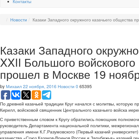
Контакты
Новости
Казаки Западного окружного казачьего общества пр
Казаки Западного окружно
XXII Большого войскового
прошел в Москве 19 нояб
by
Михаил
22 ноября, 2016
Новости
0
65395
По древней казачьей традиции Круг начался с молитвы, которую 
Кирилл, войсковой священник Центрального казачьего войска иер
С приветственным словом к Кругу обратились помощник полномоч
руководитель Департамента национальной политики, межрегиональн
управления имени К.Г.Разумовского (Первый казачий университет
казачества «Союз Казаков-Воинов России и Зарубежья» казачий г