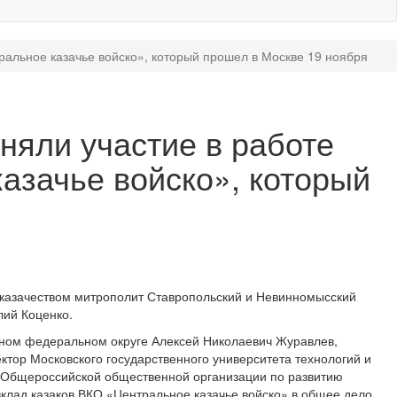
тральное казачье войско», который прошел в Москве 19 ноября
няли участие в работе
азачье войско», который
с казачеством митрополит Ставропольский и Невинномысский
лий Коценко.
ьном федеральном округе Алексей Николаевич Журавлев,
тор Московского государственного университета технологий и
а Общероссийской общественной организации по развитию
вклад казаков ВКО «Центральное казачье войско» в общее дело