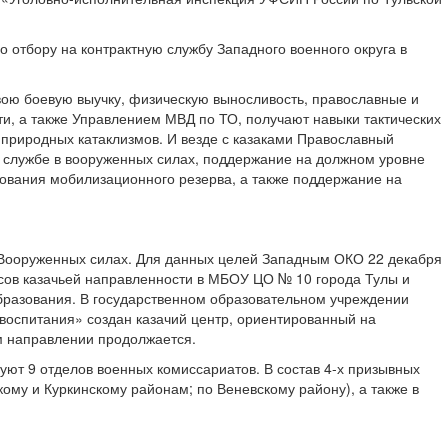
 отбору на контрактную службу Западного военного округа в
свою боевую выучку, физическую выносливость, православные и
и, а также Управлением МВД по ТО, получают навыки тактических
 природных катаклизмов. И везде с казаками Православный
й службе в вооруженных силах, поддержание на должном уровне
ирования мобилизационного резерва, а также поддержание на
в Вооруженных силах. Для данных целей Западным ОКО 22 декабря
ссов казачьей направленности в МБОУ ЦО № 10 города Тулы и
разования. В государственном образовательном учреждении
 воспитания» создан казачий центр, ориентированный на
ом направлении продолжается.
уют 9 отделов военных комиссариатов. В состав 4-х призывных
кому и Куркинскому районам; по Веневскому району), а также в