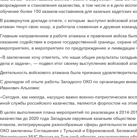
возрождения и становления казачества, в том числе и в дело вос
обучение более 150 казаков-наставников для казачьих кадетских ко
В развернутом докладе-отчете, с которым выступил войсковой ата
атаман тянул свою ношу, а работала слаженная и дружная команда
Главным направлением в работе атамана и правления войска было
оказание содействия в охране государственной границы, охране 
мероприятиях, в мероприятиях по предупреждению и ликвидации ч
«В заключение хочу отметить, что наши общие результаты складыва
дела и задачи», — подвел итог своему выступлению войсковой ата
Деятельность войскового атамана была признана удовлетворитель
С докладом об опыте работы Западного ОКО по организации внево
Иванович Альховик:
«Сегодня, как никогда, насущно важно военно-патриотическое вос
иной службы российского казачества, являются форпостом на этом
В целях выполнения плана мероприятий по реализации в 2014-201
казачества до 2020 года Западным окружным казачьим обществом
планом, интегрирующим разнообразные сферы деятельности казаче
ОКО заключены Соглашения с Тульской и Ефремовской, Белевско
Управлением МЧС России по Тульской области, министерством об