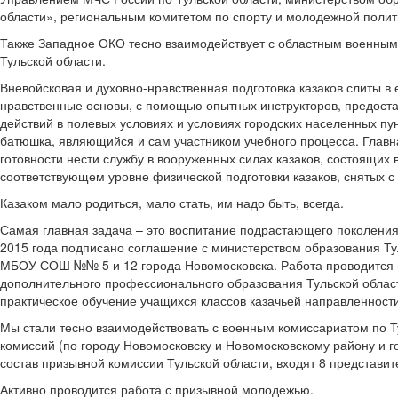
области», региональным комитетом по спорту и молодежной полит
Также Западное ОКО тесно взаимодействует с областным военным 
Тульской области.
Вневойсковая и духовно-нравственная подготовка казаков слиты в 
нравственные основы, с помощью опытных инструкторов, предост
действий в полевых условиях и условиях городских населенных пу
батюшка, являющийся и сам участником учебного процесса. Главн
готовности нести службу в вооруженных силах казаков, состоящих
соответствующем уровне физической подготовки казаков, снятых с 
Казаком мало родиться, мало стать, им надо быть, всегда.
Самая главная задача – это воспитание подрастающего поколения
2015 года подписано соглашение с министерством образования Тул
МБОУ СОШ №№ 5 и 12 города Новомосковска. Работа проводится в
дополнительного профессионального образования Тульской област
практическое обучение учащихся классов казачьей направленност
Мы стали тесно взаимодействовать с военным комиссариатом по Т
комиссий (по городу Новомосковску и Новомосковскому району и го
состав призывной комиссии Тульской области, входят 8 представит
Активно проводится работа с призывной молодежью.