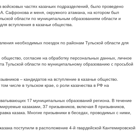
в войсковых частях казачьих подразделений, было проведено
.А. Сафронова и меня, окружного атамана, на котором был
льской области по муниципальным образованиям области и
для вступления в казачьи общества.
вления необходимых поездок по районам Тульской области для
 общество, согласие на обработку персональных данных, личное
ата Тульской области по муниципальному образованию с просьбой
ывников – кандидатов на вступление в казачье общество.
ом числе в тульском крае, о роли казачества в РФ на
 охватывающих 17 муниципальных образований региона. В течение
рмируемые казаками, 37 призывников, включая 8 призывников,
авка казака. Многие призывники в беседах, проводимых с ними,
казака поступили в расположение 4-й гвардейской Кантемировской