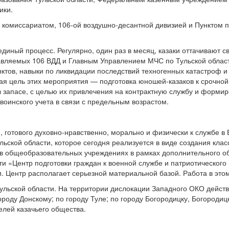
ики.
комиссариатом, 106-ой воздушно-десантной дивизией и Пунктом по
единый процесс. Регулярно, один раз в месяц, казаки оттачивают 
авляемых 106 ВДД и Главным Управлением МЧС по Тульской област
нктов, навыки по ликвидации последствий техногенных катастроф и
ая цель этих мероприятия — подготовка юношей-казаков к срочно
 в запасе, с целью их привлечения на контрактную службу и форм
воинского учета в связи с предельным возрастом.
, готового духовно-нравственно, морально и физически к службе 
ьской области, которое сегодня реализуется в виде создания кла
 общеобразовательных учреждениях в рамках дополнительного об
и «Центр подготовки граждан к военной службе и патриотического
и. Центр располагает серьезной материальной базой. Работа в эт
ульской области. На территории дислокации Западного ОКО действ
роду Донскому; по городу Туле; по городу Богородицку, Богородиц
елей казачьего общества.