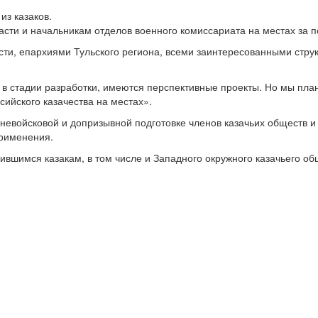
из казаков.
сти и начальникам отделов военного комиссариата на местах за п
ласти, епархиями Тульского региона, всеми заинтересованными ст
в стадии разработки, имеются перспективные проекты. Но мы пла
ийского казачества на местах».
вневойсковой и допризывной подготовке членов казачьих обществ
применения.
вшимся казакам, в том числе и Западного окружного казачьего об