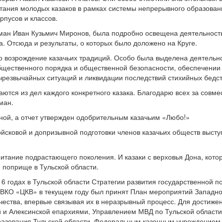
питания молодых казаков в рамках системы непрерывного образован
рпусов и классов.
ман Иван Кузьмич Миронов, была подробно освещена деятельность 
. Отсюда и результаты, о которых было доложено на Круге.
 возрождение казачьих традиций. Особо была выделена деятельнос
общественного порядка и общественной безопасности, обеспечении
резвычайных ситуаций и ликвидации последствий стихийных бедст
ются из дел каждого конкретного казака. Благодарю всех за совме
ман.
ной, а отчет утвержден одобрительным казачьим «Любо!»
йсковой и допризывной подготовки членов казачьих обществ высту
питание подрастающего поколения. И казаки с верховья Дона, кото
 поприще в Тульской области.
6 годах в Тульской области Стратегии развития государственной 
 ВКО «ЦКВ» в текущем году был принят План мероприятий Западно
ства, впервые связывая их в неразрывный процесс. Для достижен
й и Алексинской епархиями, Управлением МВД по Тульской облас
разования Тульской области, Федеральным казенным учреждением