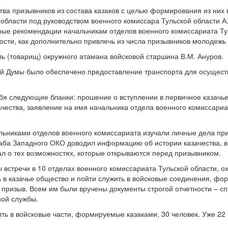
ва призывников из состава казаков с целью формирования из них 
области под руководством военного комиссара Тульской области А
ые рекомендации начальникам отделов военного комиссариата Ту
сти, как дополнительно привлечь из числа призывников молодежь 
ь (товарищ) окружного атамана войсковой старшина В.М. Ануров.
ой Думы было обеспечено предоставление транспорта для осущест
я следующие бланки: прошение о вступлении в первичное казачье
ачества, заявление на имя начальника отдела военного комиссари
ьниками отделов военного комиссариата изучали личные дела приз
ба Западного ОКО доводил информацию об истории казачества, в т
ал о тех возможностях, которые открываются перед призывником.
ы встречи в 10 отделах военного комиссариата Тульской области,
ь в казачье общество и пойти служить в войсковые соединения, фо
ризыв. Всем им были вручены документы строгой отчетности – спр
ной службы.
ь в войсковые части, формируемые казаками, 30 человек. Уже 22 