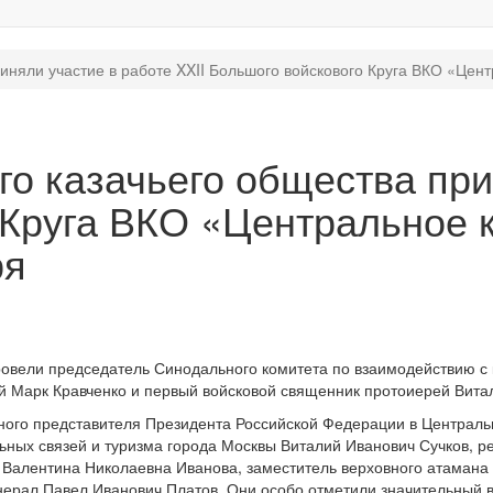
иняли участие в работе XXII Большого войскового Круга ВКО «Цен
го казачьего общества при
 Круга ВКО «Центральное к
ря
провели председатель Синодального комитета по взаимодействию 
ей Марк Кравченко и первый войсковой священник протоиерей Вита
ного представителя Президента Российской Федерации в Централ
ых связей и туризма города Москвы Виталий Иванович Сучков, рек
) Валентина Николаевна Иванова, заместитель верховного атаман
енерал Павел Иванович Платов. Они особо отметили значительный 