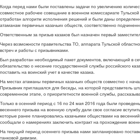
Когда перед нами были поставлены задачи по увеличению количест
совместное рабочее совещание в военном комиссариате Тульской 
отработан алгоритм исполнения решений и были даны определенн
атаманам первичных казачьих обществ, соответственно подчиненно
Ответственным за призыв казаков был назначен первый заместител
Через возможности правительства ТО, аппарата Тульской областн
встреч и работы с призывниками.
Был разработан необходимый пакет документов, включающий в себ
обязательство о несение государственной службы российского каз
поставить на воинский учет в качестве казака.
На местах атаманы первичных казачьих обществ совместно с начал
Призывник приглашался для беседы, на которой представитель шта
современном этапе, о приоритетности военной службы, рассказыв
Только в осенний период с 16 по 24 мая 2016 года были проведен
весеннего призыва на военную службу дали свое согласие вступит
которые ранее планировались казачьими обществами на весенний п
сообщали о намерениях заключить контракт на прохождение воен
На текущий период осеннего призыва нами запланировано поставит
танковой дивизии.