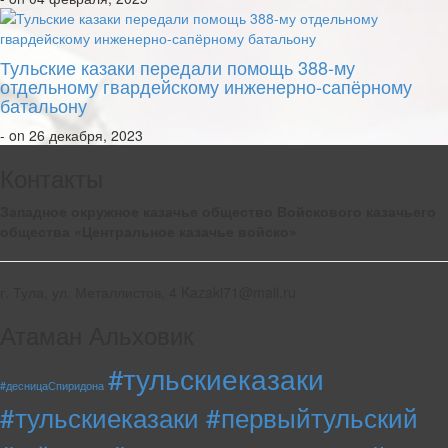
Тульские казаки передали помощь 388-му
отдельному гвардейскому инженерно-сапёрному
батальону
- on 26 декабря, 2023
Контакты
Западное окружное казачье общество Войскового казачьего
общества «Центральное казачье войско»
г. Тула, ул. Металлистов, 4 Kazaki71@mail.ru
Атаман Альховик
#тульскиеказаки
#десницаСпиридона
#тульскиеказаки #первыйтульский