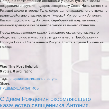
Сегодня в торжественной обстановке у храма тульские казаки
поздравили
и вручили подарок священнику Свято-Никольского (на
Ржавце) храма в городе Туле, секретаря епархиального отдела по
взаимодействию с казачеством Тульской Митрополии Антония.
Казаки подарили отцу Антонию серебренный подстаканник с
именной гравировкой от центрального казачьего общества.
Перед поздравлением казаки Западного окружного казачьего
общества приняли участие в литургии в честь Преображения
Господа Бога и Спаса нашего Иисуса Христа в храме Никола на
Ржавце.
Was This Post Helpful:
0
votes,
0
avg. rating
Tags:
епархия
казаки
казачество
тула
Share:
ПРЕДЫДУЩАЯ ЗАПИСЬ
С Днем Рождения окормляющего
казачество священника Антония.