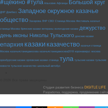
#щёкино #тула
Большой круг
Альховик
Афганцы
Западное окружное казачье
ДНР
Домбасс
общество
Захарова
ЛНР
СВО
Станица Москва
Фестиваль казачья
дежурство
станица Москва
брянские казаки
ветераны
вологодские казаки
день иконы Николы Тульского
донские казаки
казаки
казачество
епархия
казачья станица
Москва
казачьястаницамосква
казачьястаницамосква2018
коронавирус
москва
тула
оренбургские казаки
орловские казаки
станица
тульские казаки
тульские
новости
тульское казачество
школьный автобус
rss
© 2026 Все права защищены.
Студия развития бизнеса
DIGITLE LIFE
Разработка, поддержка, продвижение сайта