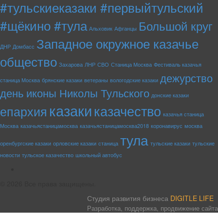
#тульскиеказаки #первыйтульский
#щёкино #тула
Большой круг
Альховик
Афганцы
Западное окружное казачье
ДНР
Домбасс
общество
Захарова
ЛНР
СВО
Станица Москва
Фестиваль казачья
дежурство
станица Москва
брянские казаки
ветераны
вологодские казаки
день иконы Николы Тульского
донские казаки
казаки
казачество
епархия
казачья станица
Москва
казачьястаницамосква
казачьястаницамосква2018
коронавирус
москва
тула
оренбургские казаки
орловские казаки
станица
тульские казаки
тульские
новости
тульское казачество
школьный автобус
rss
© 2026 Все права защищены.
Студия развития бизнеса
DIGITLE LIFE
Разработка, поддержка, продвижение сайта