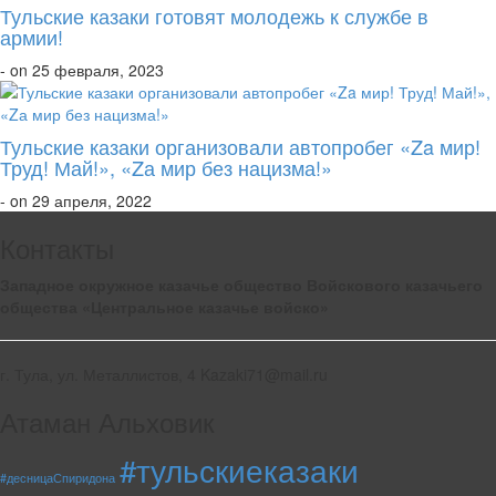
Тульские казаки готовят молодежь к службе в
армии!
- on 25 февраля, 2023
Тульские казаки организовали автопробег «Za мир!
Труд! Май!», «Zа мир без нацизма!»
- on 29 апреля, 2022
Контакты
Западное окружное казачье общество Войскового казачьего
общества «Центральное казачье войско»
г. Тула, ул. Металлистов, 4 Kazaki71@mail.ru
Атаман Альховик
#тульскиеказаки
#десницаСпиридона