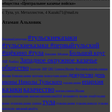
общества «Центральное казачье войско»
г. Тула, ул. Металлистов, 4 Kazaki71@mail.ru
Атаман Альховик
#тульскиеказаки
#десницаСпиридона
#тульскиеказаки #первыйтульский
#щёкино #тула
Большой круг
Альховик
Афганцы
Западное окружное казачье
ДНР
Домбасс
общество
Захарова
ЛНР
СВО
Станица Москва
Фестиваль казачья станица
дежурство
день
Москва
брянские казаки
ветераны
вологодские казаки
епархия
иконы Николы Тульского
донские казаки
казаки
казачество
казачья станица Москва
казачьястаницамосква
казачьястаницамосква2018
коронавирус
москва
оренбургские
тула
казаки
орловские казаки
станица
тульские казаки
тульские новости
тульское
казачество
школьный автобус