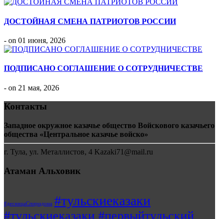
ДОСТОЙНАЯ СМЕНА ПАТРИОТОВ РОССИИ
- on 01 июня, 2026
ПОДПИСАНО СОГЛАШЕНИЕ О СОТРУДНИЧЕСТВЕ
- on 21 мая, 2026
Контакты
Западное окружное казачье общество Войскового казачьего
общества «Центральное казачье войско»
г. Тула, ул. Металлистов, 4 Kazaki71@mail.ru
Атаман Альховик
#тульскиеказаки
#десницаСпиридона
#тульскиеказаки #первыйтульский