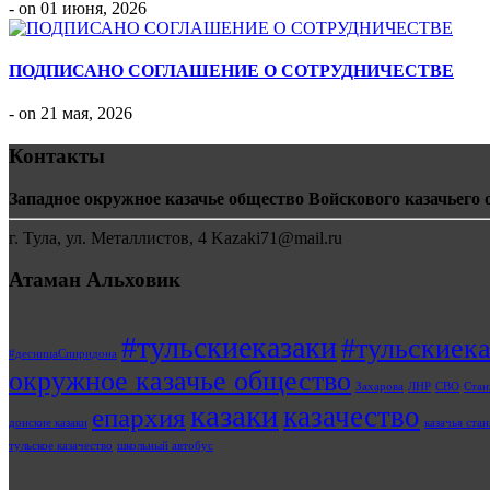
- on 01 июня, 2026
ПОДПИСАНО СОГЛАШЕНИЕ О СОТРУДНИЧЕСТВЕ
- on 21 мая, 2026
Контакты
Западное окружное казачье общество Войскового казачьего 
г. Тула, ул. Металлистов, 4 Kazaki71@mail.ru
Атаман Альховик
#тульскиеказаки
#тульскиек
#десницаСпиридона
окружное казачье общество
Захарова
ЛНР
СВО
Стан
казаки
казачество
епархия
донские казаки
казачья ста
тульское казачество
школьный автобус