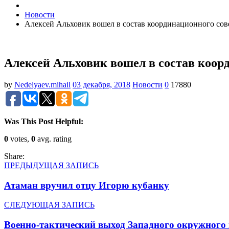
Новости
Алексей Альховик вошел в состав координационного сове
Алексей Альховик вошел в состав коорд
by
Nedelyaev.mihail
03 декабря, 2018
Новости
0
17880
Was This Post Helpful:
0
votes,
0
avg. rating
Share:
ПРЕДЫДУЩАЯ ЗАПИСЬ
Атаман вручил отцу Игорю кубанку
СЛЕДУЮЩАЯ ЗАПИСЬ
Военно-тактический выход Западного окружного 