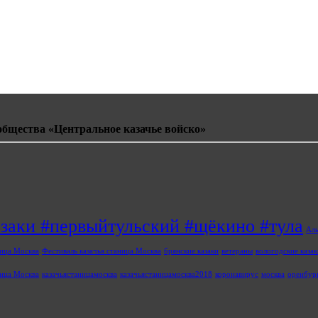
общества «Центральное казачье войско»
азаки #первыйтульский #щёкино #тула
Ал
ица Москва
Фестиваль казачья станица Москва
брянские казаки
ветераны
вологодские казак
ница Москва
казачьястаницамосква
казачьястаницамосква2018
коронавирус
москва
оренбург