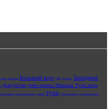
Западное
Большой круг
ьховик
Афганцы
ДНР
Домбасс
дежурство
день иконы Николы Тульского
и
тула
ские казаки
орловские казаки
станица
тульские казаки
тульские новости